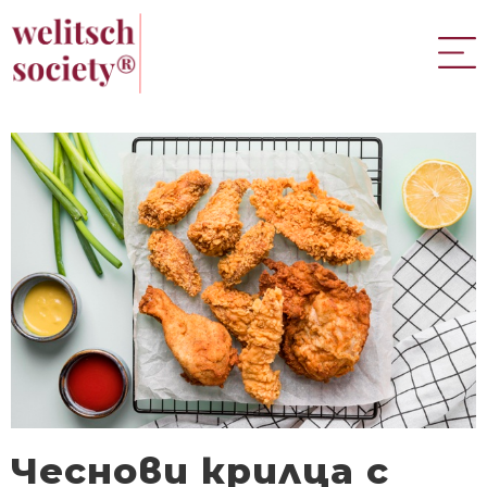
Чеснови крилца с