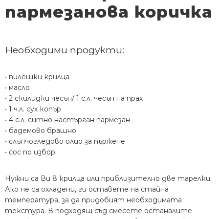
пармезанова коричка
Необходими продукти:
• пилешки крилца
• масло
• 2 скилидки чесън/ 1 с.л. чесън на прах
• 1 ч.л. сух копър
• 4 с.л. ситно настърган пармезан
• бадемово брашно
• слънчогледово олио за пържене
• сос по избор
Нужни са Ви 8 крилца или приблизително две тарелки.
Ако не са охладени, ги оставете на стайна
температура, за да придобият необходимата
текстура. В подходящ съд смесете останалите