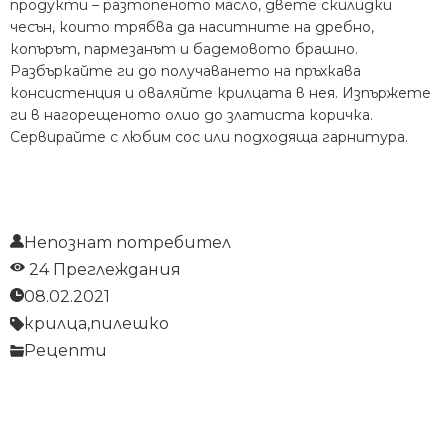
продукти – разтопеното масло, двете скилидки
чесън, които трябва да наситните на дребно,
копърът, пармезанът и бадемовото брашно.
Разбъркайте ги до получаването на пръхкава
консистенция и оваляйте крилцата в нея. Изпържете
ги в нагорещеното олио до златиста коричка.
Сервирайте с любим сос или подходяща гарнитура.
Непознат потребител
24 Преглеждания
08.02.2021
крилца,
пилешко
Рецепти